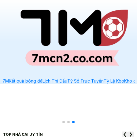
7M
Kết quả bóng đá
Lịch Thi Đấu
Tỷ Số Trực Tuyến
Tỷ Lệ Kèo
Kho dữ
TOP NHÀ CÁI
UY TÍN