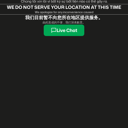
Chúng tôi xin lỗi vì bất kỳ sự bất tiện nào có thể gây ra.
WE DO NOT SERVE YOUR LOCATION AT THIS TIME
We apologize for any inconvenience caused
我们目前暂不向您所在地区提供服务。
由此造成的不便，我们深表歉意。
Live Chat