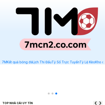
7M
Kết quả bóng đá
Lịch Thi Đấu
Tỷ Số Trực Tuyến
Tỷ Lệ Kèo
Kho dữ
TOP NHÀ CÁI
UY TÍN