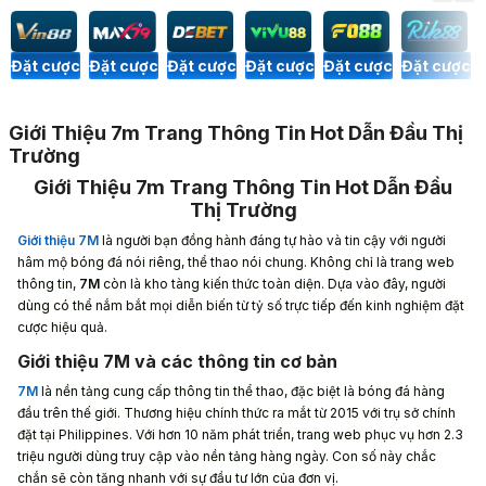
c
Đặt cược
Đặt cược
Đặt cược
Đặt cược
Đặt cược
Đặt cược
Giới Thiệu 7m Trang Thông Tin Hot Dẫn Đầu Thị
Trường
Giới Thiệu 7m Trang Thông Tin Hot Dẫn Đầu
Thị Trường
Giới thiệu 7M
là người bạn đồng hành đáng tự hào và tin cậy với người
hâm mộ bóng đá nói riêng, thể thao nói chung. Không chỉ là trang web
thông tin,
7M
còn là kho tàng kiến thức toàn diện. Dựa vào đây, người
dùng có thể nắm bắt mọi diễn biến từ tỷ số trực tiếp đến kinh nghiệm đặt
cược hiệu quả.
Giới thiệu 7M và các thông tin cơ bản
7M
là nền tảng cung cấp thông tin thể thao, đặc biệt là bóng đá hàng
đầu trên thế giới. Thương hiệu chính thức ra mắt từ 2015 với trụ sở chính
đặt tại Philippines. Với hơn 10 năm phát triển, trang web phục vụ hơn 2.3
triệu người dùng truy cập vào nền tảng hàng ngày. Con số này chắc
chắn sẽ còn tăng nhanh với sự đầu tư lớn của đơn vị.