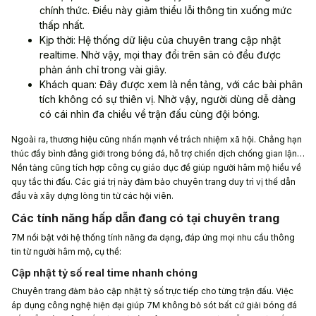
chính thức. Điều này giảm thiểu lỗi thông tin xuống mức
thấp nhất.
Kịp thời: Hệ thống dữ liệu của chuyên trang cập nhật
realtime. Nhờ vậy, mọi thay đổi trên sân cỏ đều được
phản ánh chỉ trong vài giây.
Khách quan: Đây được xem là nền tảng, với các bài phân
tích không có sự thiên vị. Nhờ vậy, người dùng dễ dàng
có cái nhìn đa chiều về trận đấu cùng đội bóng.
Ngoài ra, thương hiệu cũng nhấn mạnh về trách nhiệm xã hội. Chẳng hạn
thúc đẩy bình đẳng giới trong bóng đá, hỗ trợ chiến dịch chống gian lận…
Nền tảng cũng tích hợp công cụ giáo dục để giúp người hâm mộ hiểu về
quy tắc thi đấu. Các giá trị này đảm bảo chuyên trang duy trì vị thế dẫn
đầu và xây dựng lòng tin từ các hội viên.
Các tính năng hấp dẫn đang có tại chuyên trang
7M nổi bật với hệ thống tính năng đa dạng, đáp ứng mọi nhu cầu thông
tin từ người hâm mộ, cụ thể:
Cập nhật tỷ số real time nhanh chóng
Chuyên trang đảm bảo cập nhật tỷ số trực tiếp cho từng trận đấu. Việc
áp dụng công nghệ hiện đại giúp 7M không bỏ sót bất cứ giải bóng đá