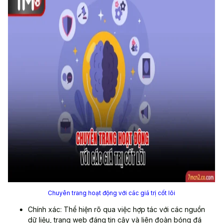
Chuyên trang hoạt động với các giá trị cốt lõi
Chính xác: Thể hiện rõ qua việc hợp tác với các nguồn
dữ liệu, trang web đáng tin cậy và liên đoàn bóng đá