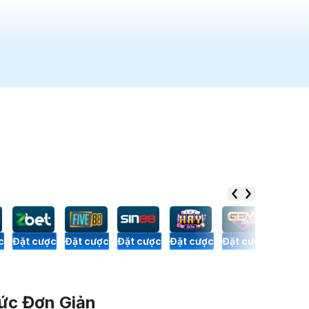
c
Đặt cược
Đặt cược
Đặt cược
Đặt cược
Đặt cược
Đặt cư
ức Đơn Giản