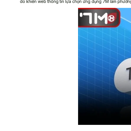
do khiến web thông tin lựa chọn ứng dụng 7M làm phương 