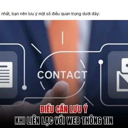
uả nhất, bạn nên lưu ý một số điều quan trọng dưới đây: