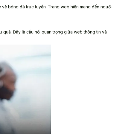
mắc về bóng đá trực tuyến. Trang web hiện mang đến người
quả. Đây là cầu nối quan trọng giữa web thông tin và