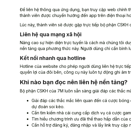
Để liên hệ thông qua ứng dụng, bạn truy cập web chính t
thành viên được chuyển hướng đến app trên điện thoại h
Lúc này, thành viên sẽ được gặp trực tiếp bộ phận CSKH 
Liên hệ qua mạng xã hội
Nâng cao sự hiện diện trực tuyến là cách mà chúng tôi duy
nền tảng qua phương thức này. Người dùng chỉ cần bình lu
Kết nối nhanh qua hotline
Hotline của website cho phép người dùng liên hệ trực tiếp
quyền lợi của đôi bên, công cụ này luôn tự động ghi âm t
Khi nào bạn đọc nên liên hệ nền tảng?
Bộ phận CSKH của 7M luôn sẵn sàng giải đáp các thắc mắc 
Giải đáp các thắc mắc liên quan đến cá cược bóng đá
dự đoán soi kèo.
Cần tìm kiếm nhà cái cung cấp dịch vụ cá cược game
Tìm hiểu chương trình ưu đãi thể thao hấp dẫn của cá
Cần hỗ trợ đăng ký, đăng nhập và lấy link truy cập 