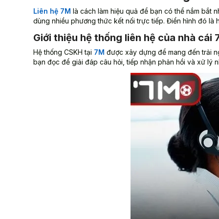
Liên hệ 7M
là cách làm hiệu quả để bạn có thể nắm bắt n
dùng nhiều phương thức kết nối trực tiếp. Điển hình đó là
Giới thiệu hệ thống liên hệ của nhà cái
Hệ thống CSKH tại
7M
được xây dựng để mang đến trải ngh
bạn đọc để giải đáp câu hỏi, tiếp nhận phản hồi và xử lý 