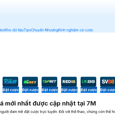
Kèo
Kho dữ liệu
Tips
Chuyển Nhượng
Kinh nghiệm cá cược
Đặt cược
Đặt cược
Đặt cược
Đặt cược
Đặt cược
Đặt cượ
đá mới nhất được cập nhật tại 7M
người đam mê đặt cược trực tuyến. Đối với thể thao, chúng còn thể h