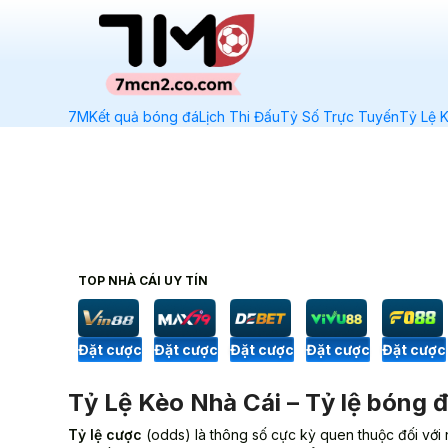
7M
Kết quả bóng đá
Lịch Thi Đấu
Tỷ Số Trực Tuyến
Tỷ Lệ 
TOP NHÀ CÁI
UY TÍN
Đặt cược
Đặt cược
Đặt cược
Đặt cược
Đặt cược
Đặt cược
Tỷ Lệ Kèo Nhà Cái – Tỷ lệ bóng 
Tỷ lệ cược
(odds) là thông số cực kỳ quen thuộc đối với 