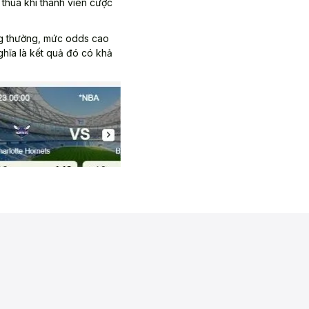
 thua khi thành viên cược
ông thường, mức odds cao
ghĩa là kết quả đó có khả