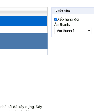
Chức năng
Xếp hạng đội
Âm thanh:
à nhà cái đã xây dựng. Đây