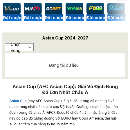
c
Đặt cược
Đặt cược
Đặt cược
Đặt cược
Đặt cược
Đặt cược
Asian Cup 2024-2027
Chọn
vòng
Đang tải dữ liệu...
Asian Cup (AFC Asian Cup): Giải Vô Địch Bóng
Đá Lớn Nhất Châu Á
Asian Cup
(hay AFC Asian Cup) là giải đấu bóng đá danh giá và
quan trọng nhất dành cho các Đội tuyển Quốc gia nam thuộc Liên
đoàn bóng đá châu Á (AFC). Được tổ chức 4 năm một lần, giải đấu
này có cấp độ tương đương với EURO hay Copa America, thu hút
sự quan tâm của hàng tỷ người hâm mộ.