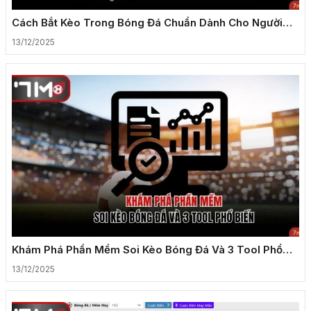
Cách Bắt Kèo Trong Bóng Đá Chuẩn Dành Cho Người
Mới
13/12/2025
Khám Phá Phần Mềm Soi Kèo Bóng Đá Và 3 Tool Phổ
Biến
13/12/2025