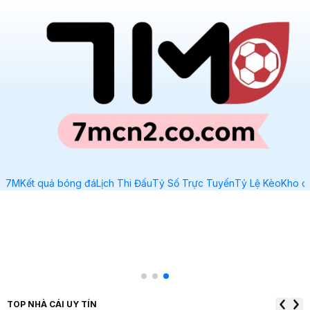
7M
Kết quả bóng đá
Lịch Thi Đấu
Tỷ Số Trực Tuyến
Tỷ Lệ Kèo
Kho dữ
TOP NHÀ CÁI
UY TÍN