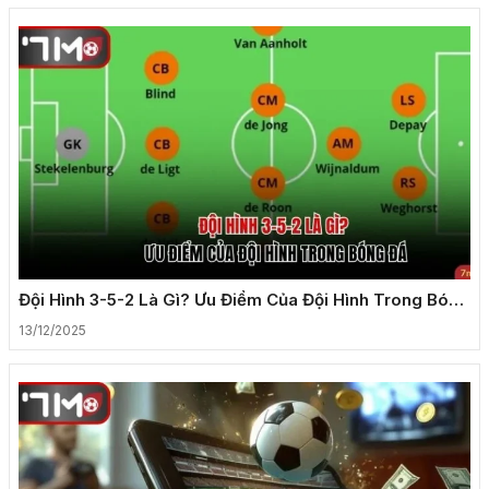
Đội Hình 3-5-2 Là Gì? Ưu Điểm Của Đội Hình Trong Bóng
Đá
13/12/2025