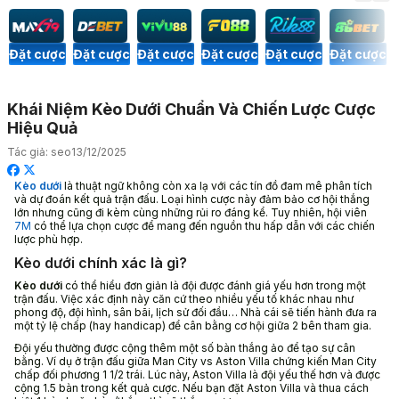
c
Đặt cược
Đặt cược
Đặt cược
Đặt cược
Đặt cược
Đặt cược
Khái Niệm Kèo Dưới Chuẩn Và Chiến Lược Cược
Hiệu Quả
Tác giả:
seo
13/12/2025
Kèo dưới
là thuật ngữ không còn xa lạ với các tín đồ đam mê phân tích
và dự đoán kết quả trận đấu. Loại hình cược này đảm bảo cơ hội thắng
lớn nhưng cũng đi kèm cùng những rủi ro đáng kể. Tuy nhiên, hội viên
7M
có thể lựa chọn cược để mang đến nguồn thu hấp dẫn với các chiến
lược phù hợp.
Kèo dưới chính xác là gì?
Kèo dưới
có thể hiểu đơn giản là đội được đánh giá yếu hơn trong một
trận đấu. Việc xác định này căn cứ theo nhiều yếu tố khác nhau như
phong độ, đội hình, sân bãi, lịch sử đối đầu… Nhà cái sẽ tiến hành đưa ra
một tỷ lệ chấp (hay handicap) để cân bằng cơ hội giữa 2 bên tham gia.
Đội yếu thường được cộng thêm một số bàn thắng ảo để tạo sự cân
bằng. Ví dụ ở trận đấu giữa Man City vs Aston Villa chứng kiến Man City
chấp đối phương 1 1/2 trái. Lúc này, Aston Villa là đội yếu thế hơn và được
cộng 1.5 bàn trong kết quả cược. Nếu bạn đặt Aston Villa và thua cách