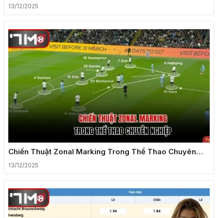
Chuẩn
13/12/2025
Chiến Thuật Zonal Marking Trong Thể Thao Chuyên
Nghiệp
13/12/2025