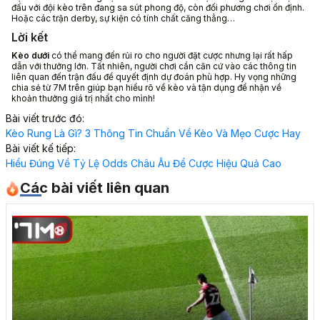
đấu với đội kèo trên đang sa sút phong độ, còn đối phương chơi ổn định.
Hoặc các trận derby, sự kiện có tính chất căng thẳng…
Lời kết
Kèo dưới
có thể mang đến rủi ro cho người đặt cược nhưng lại rất hấp
dẫn với thưởng lớn. Tất nhiên, người chơi cần căn cứ vào các thông tin
liên quan đến trận đấu để quyết định dự đoán phù hợp. Hy vọng những
chia sẻ từ 7M trên giúp bạn hiểu rõ về kèo và tận dụng để nhận về
khoản thưởng giá trị nhất cho mình!
Bài viết trước đó:
Kèo Rung Là Gì? 3 Thông Tin Chuẩn Về Kèo Và Mẹo Cược Hay
Bài viết kế tiếp:
Hiểu Đúng Về Tỷ Lệ Odds Châu Âu Để Cược Hiệu Quả Cao
Các bài viết liên quan