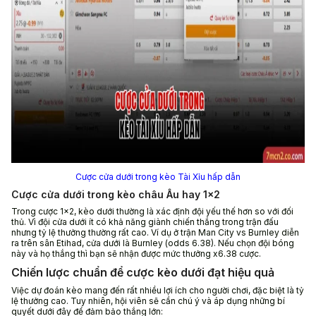
Cược cửa dưới trong kèo Tài Xỉu hấp dẫn
Cược cửa dưới trong kèo châu Âu hay 1×2
Trong cược 1×2, kèo dưới thường là xác định đội yếu thế hơn so với đối
thủ. Vì đội cửa dưới ít có khả năng giành chiến thắng trong trận đấu
nhưng tỷ lệ thưởng thường rất cao. Ví dụ ở trận Man City vs Burnley diễn
ra trên sân Etihad, cửa dưới là Burnley (odds 6.38). Nếu chọn đội bóng
này và họ thắng thì bạn sẽ nhận được mức thưởng x6.38 cược.
Chiến lược chuẩn để cược kèo dưới đạt hiệu quả
Việc dự đoán kèo mang đến rất nhiều lợi ích cho người chơi, đặc biệt là tỷ
lệ thưởng cao. Tuy nhiên, hội viên sẽ cần chú ý và áp dụng những bí
quyết dưới đây để đảm bảo thắng lớn: