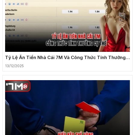
Tỷ Lệ Ăn Tiền Nhà Cái 7M Và Công Thức Tính Thưởng
Cụ Thể
13/12/2025