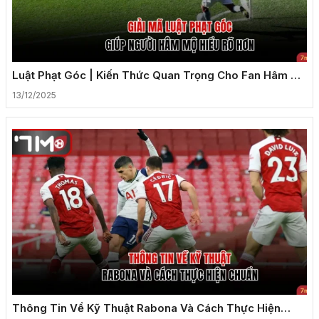
Luật Phạt Góc | Kiến Thức Quan Trọng Cho Fan Hâm Mộ
Bóng Đá
13/12/2025
Thông Tin Về Kỹ Thuật Rabona Và Cách Thực Hiện